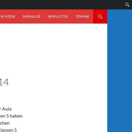
ICHTE(N)
EHEMALIGE
NEWSLETTER
TERMINE
14
r Aula
sen 5 haben
schen
lassen 5