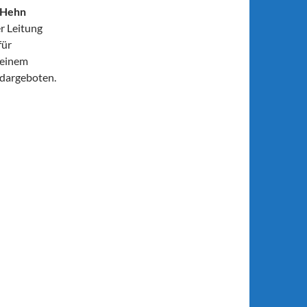
 Hehn
r Leitung
für
 einem
 dargeboten.