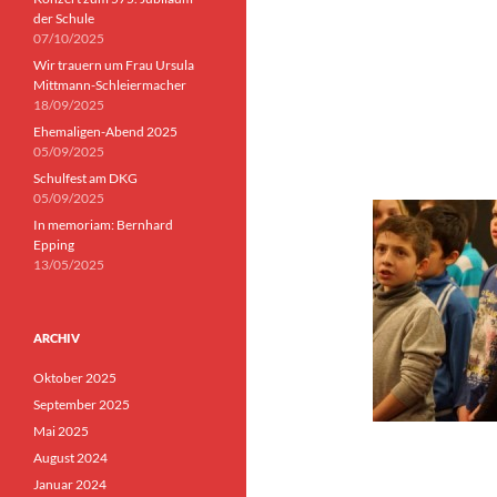
der Schule
07/10/2025
Wir trauern um Frau Ursula
Mittmann-Schleiermacher
18/09/2025
Ehemaligen-Abend 2025
05/09/2025
Schulfest am DKG
05/09/2025
In memoriam: Bernhard
Epping
13/05/2025
ARCHIV
Oktober 2025
September 2025
Mai 2025
August 2024
Januar 2024