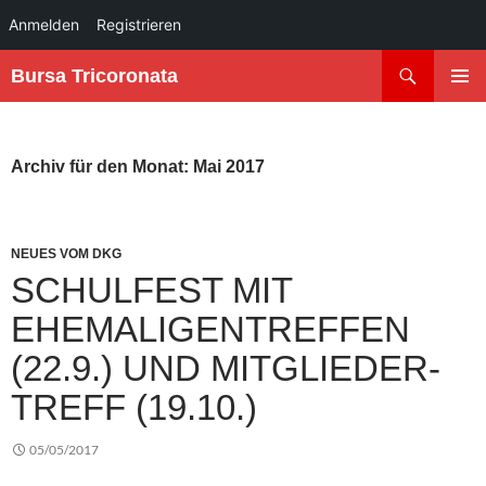
Anmelden
Registrieren
Zum
Suchen
Bursa Tricoronata
Inhalt
PRIMÄR
springen
MENÜ
Archiv für den Monat: Mai 2017
NEUES VOM DKG
SCHULFEST MIT
EHEMALIGENTREFFEN
(22.9.) UND MITGLIEDER-
TREFF (19.10.)
05/05/2017