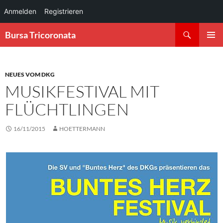
Anmelden
Registrieren
Zum
Suchen
Bursa Tricoronata
Inhalt
PRIMÄR
springen
MENÜ
NEUES VOM DKG
MUSIKFESTIVAL MIT
FLÜCHTLINGEN
16/11/2015
HOETTERMANN